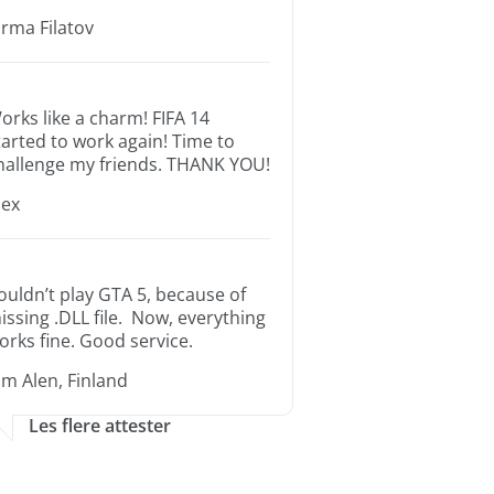
orma Filatov
orks like a charm! FIFA 14
tarted to work again! Time to
hallenge my friends. THANK YOU!
lex
ouldn’t play GTA 5, because of
issing .DLL file. Now, everything
orks fine. Good service.
im Alen, Finland
Les flere attester