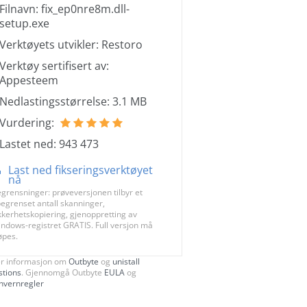
Filnavn: fix_ep0nre8m.dll-
setup.exe
Verktøyets utvikler: Restoro
Verktøy sertifisert av:
Appesteem
Nedlastingsstørrelse: 3.1 MB
Vurdering:
Lastet ned: 943 473
Last ned fikseringsverktøyet
nå
grensninger: prøveversjonen tilbyr et
egrenset antall skanninger,
kkerhetskopiering, gjenoppretting av
ndows-registret GRATIS. Full versjon må
øpes.
r informasjon om
Outbyte
og
unistall
stions
. Gjennomgå Outbyte
EULA
og
nvernregler