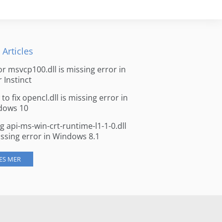
 Articles
for msvcp100.dll is missing error in
r Instinct
to fix opencl.dll is missing error in
dows 10
ng api-ms-win-crt-runtime-l1-1-0.dll
issing error in Windows 8.1
ES MER