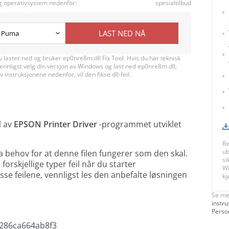
g operativsystem nedenfor:
spesialtilbud
LAST NED NÅ
du laster ned og bruker ep0nre8m.dll Fix Tool. Hvis du har teknisk
 vennligst velg din versjon av Windows og last ned ep0nre8m.dll,
av instruksjonene nedenfor, vil den fikse dll-feil.
l av
EPSON Printer Driver
-programmet utviklet
Be
ub
ha behov for at denne filen fungerer som den skal.
si
orskjellige typer feil når du starter
Wi
disse feilene, vennligst les den anbefalte løsningen
kj
Se me
instru
Perso
286ca664ab8f3