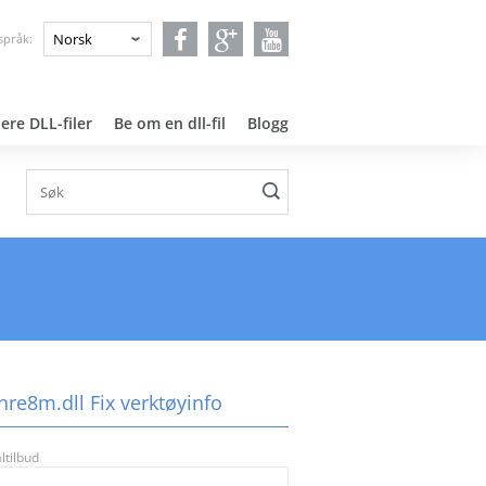
 språk:
ere DLL-filer
Be om en dll-fil
Blogg
nre8m.dll Fix verktøyinfo
ltilbud