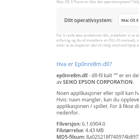
Mac OS X Puma er ikke ditt operativsystem? Vel
Ditt operativsystem:
For å raskt løse problemet ditt, anbefaler vi at 
erfaring og du vil installere en DLL-fil manuelt,
etter at du kopierer den til riktig sted ved hjelp 
Hva er Ep0nre8m.dll?
ep0nre8m.dll
- dll-fil kalt
""
er en de
av
SEIKO EPSON CORPORATION
.
Noen applikasjoner eller spill kan 
Hvis: navn mangler, kan du oppleve f
applikasjonen / spillet. For å fikse 
nedenfor.
Filversjon:
6.1.6904.0
Filstørrelse:
4.43 MB
MD5-filsum:
8a025218f740974b897