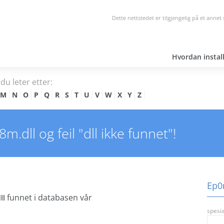
Dette nettstedet er tilgjengelig på et annet
Hvordan install
du leter etter:
M
N
O
P
Q
R
S
T
U
V
W
X
Y
Z
.dll og feil "dll ikke funnet"!
Ep0
funnet i databasen vår
ll
spesia