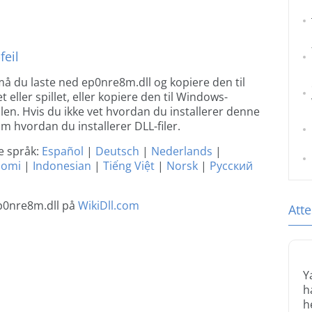
feil
len må du laste ned ep0nre8m.dll og kopiere den til
eller spillet, eller kopiere den til Windows-
len. Hvis du ikke vet hvordan du installerer denne
om hvordan du installerer DLL-filer.
e språk:
Español
|
Deutsch
|
Nederlands
|
uomi
|
Indonesian
|
Tiếng Việt
|
Norsk
|
Русский
p0nre8m.dll på
WikiDll.com
Atte
Y
h
h