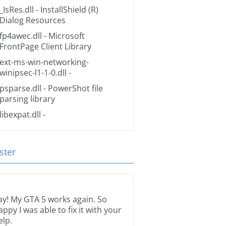
_IsRes.dll
- InstallShield (R)
Dialog Resources
fp4awec.dll
- Microsoft
FrontPage Client Library
ext-ms-win-networking-
winipsec-l1-1-0.dll
-
psparse.dll
- PowerShot file
parsing library
libexpat.dll
-
ster
ay! My GTA 5 works again. So
appy I was able to fix it with your
elp.