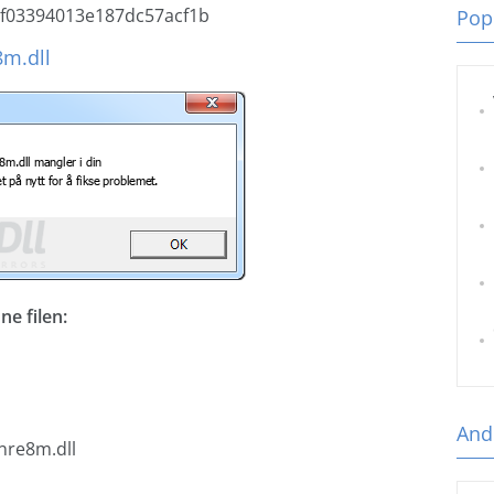
f03394013e187dc57acf1b
Popu
8m.dll
e filen:
Andr
nre8m.dll