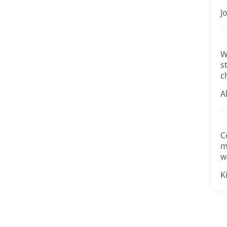
J
W
s
c
A
C
m
w
K