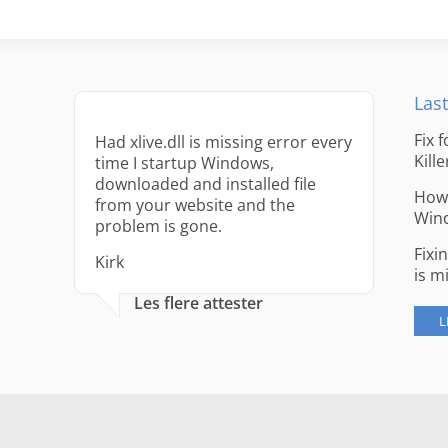
Last
Fix 
Had xlive.dll is missing error every
Kille
time I startup Windows,
downloaded and installed file
How 
from your website and the
Win
problem is gone.
Fixi
Kirk
is m
Les flere attester
L