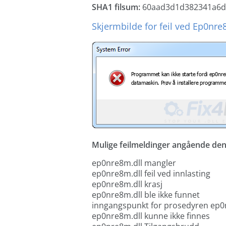
SHA1 filsum:
60aad3d1d382341a6d
Skjermbilde for feil ved Ep0nre
Mulige feilmeldinger angående denn
ep0nre8m.dll mangler
ep0nre8m.dll feil ved innlasting
ep0nre8m.dll krasj
ep0nre8m.dll ble ikke funnet
inngangspunkt for prosedyren ep0
ep0nre8m.dll kunne ikke finnes