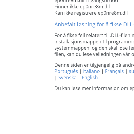
ep0nre8m.dll Tilgangsbrudd
Finner ikke ep0nre8m.dll
Kan ikke registrere ep0nre8m.dll
Anbefalt løsning for å fikse DLL-
For å fikse feil relatert til .DLL-fi
installasjonsmappen til programmet 
systemmappen, og den skal løse fei
filen, kan du lese veiledningen vår 
Denne siden er tilgjengelig på andr
Português
|
Italiano
|
Français
|
s
|
Svenska
|
English
Du kan lese mer informasjon om e