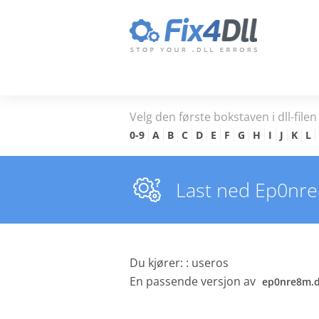
Velg den første bokstaven i dll-filen 
0-9
A
B
C
D
E
F
G
H
I
J
K
L
Last ned Ep0nre8m
Du kjører: : useros
En passende versjon av
ep0nre8m.d