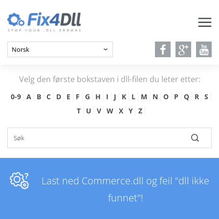
Velg den første bokstaven i dll-filen du leter etter:
0-9
A
B
C
D
E
F
G
H
I
J
K
L
M
N
O
P
Q
R
S
T
U
V
W
X
Y
Z
Last ned Commerce.dll og feil "dll ikke
funnet"!