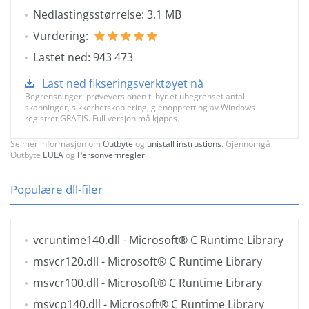
Nedlastingsstørrelse: 3.1 MB
Vurdering:
Lastet ned: 943 473
Last ned fikseringsverktøyet nå
Begrensninger: prøveversjonen tilbyr et ubegrenset antall
skanninger, sikkerhetskopiering, gjenoppretting av Windows-
registret GRATIS. Full versjon må kjøpes.
Se mer informasjon om
Outbyte
og
unistall instrustions
. Gjennomgå
Outbyte
EULA
og
Personvernregler
Populære dll-filer
vcruntime140.dll
- Microsoft® C Runtime Library
msvcr120.dll
- Microsoft® C Runtime Library
msvcr100.dll
- Microsoft® C Runtime Library
msvcp140.dll
- Microsoft® C Runtime Library