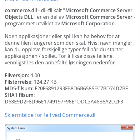
commerce.dll
- dll-fil kalt
"Microsoft Commerce Server
Objects DLL"
er en del av
Microsoft Commerce Server
-
programmet utviklet av
Microsoft Corporation
.
Noen applikasjoner eller spill kan ha behov for at
denne filen fungerer som den skal. Hvis: navn mangler,
kan du oppleve forskjellige typer feil når du starter
applikasjonen / spillet. For å fikse disse feilene,
vennligst les den anbefalte løsningen nedenfor.
Filversjon:
4.00
Filstørrelse:
124.27 KB
MD5-filsum:
F20F6891293FB8D6B6585EC7BD74D7BF
SHA1 filsum:
D68E9D2F8D96E1749197F96E1DDC3A46B6A2D2F3
Skjermbilde for feil ved Commerce.dll