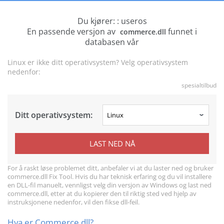
Du kjører: : useros
En passende versjon av
funnet i
commerce.dll
databasen vår
Linux er ikke ditt operativsystem? Velg operativsystem
nedenfor:
spesialtilbud
Ditt operativsystem:
LAST NED NÅ
For å raskt løse problemet ditt, anbefaler vi at du laster ned og bruker
commerce.dll Fix Tool. Hvis du har teknisk erfaring og du vil installere
en DLL-fil manuelt, vennligst velg din versjon av Windows og last ned
commerce.dll, etter at du kopierer den til riktig sted ved hjelp av
instruksjonene nedenfor, vil den fikse dll-feil.
Hva er Commerce.dll?