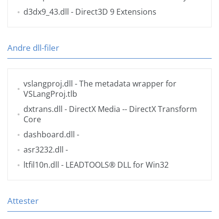
d3dx9_43.dll
- Direct3D 9 Extensions
Andre dll-filer
vslangproj.dll
- The metadata wrapper for
VSLangProj.tlb
dxtrans.dll
- DirectX Media -- DirectX Transform
Core
dashboard.dll
-
asr3232.dll
-
ltfil10n.dll
- LEADTOOLS® DLL for Win32
Attester