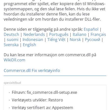
programmet eller spillet, eller kopiere den til Windows-
systemmappen, og den skal løse feilen. Hvis du ikke vet
hvordan du installerer denne filen, kan du lese
veiledningen vår om hvordan du installerer DLL-filer.
Denne siden er tilgjengelig på andre språk:
Español
|
Deutsch
|
Nederlands
|
Português
|
Italiano
|
Français
|
suomi
|
Indonesian
|
Tiếng Việt
|
Norsk
|
Русский
|
Svenska
|
English
Du kan lese mer informasjon om commerce.dll på
WikiDll.com
Commerce.dll Fix verktøyinfo
spesialtilbud
Filnavn: fix_commerce.dll-setup.exe
Verktøyets utvikler: Restoro
Verktøy sertifisert av: Appesteem