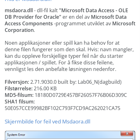
msdaora.dll
- dll-fil kalt
"Microsoft Data Access - OLE
DB Provider for Oracle"
er en del av
Microsoft Data
Access Components
-programmet utviklet av
Microsoft
Corporation
.
Noen applikasjoner eller spill kan ha behov for at
denne filen fungerer som den skal. Hvis: navn mangler,
kan du oppleve forskjellige typer feil når du starter
applikasjonen / spillet. For å fikse disse feilene,
vennligst les den anbefalte løsningen nedenfor.
Filversjon:
2.71.9030.0 built by: Lab06_N(dagbuild)
Filstørrelse:
216.00 KB
MD5-filsum:
18180D0729E457BF26057F76B06D309C
SHA1 filsum:
50E057CCE99982BF102C793F7CD9AC262021CA75
Skjermbilde for feil ved Msdaora.dll