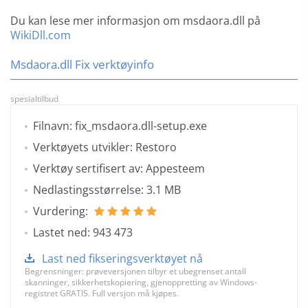
Du kan lese mer informasjon om msdaora.dll på
WikiDll.com
Msdaora.dll Fix verktøyinfo
spesialtilbud
Filnavn: fix_msdaora.dll-setup.exe
Verktøyets utvikler: Restoro
Verktøy sertifisert av: Appesteem
Nedlastingsstørrelse: 3.1 MB
Vurdering:
Lastet ned: 943 473
Last ned fikseringsverktøyet nå
Begrensninger: prøveversjonen tilbyr et ubegrenset antall
skanninger, sikkerhetskopiering, gjenoppretting av Windows-
registret GRATIS. Full versjon må kjøpes.