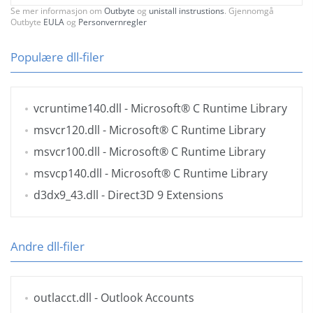
Se mer informasjon om
Outbyte
og
unistall instrustions
. Gjennomgå
Outbyte
EULA
og
Personvernregler
Populære dll-filer
vcruntime140.dll
- Microsoft® C Runtime Library
msvcr120.dll
- Microsoft® C Runtime Library
msvcr100.dll
- Microsoft® C Runtime Library
msvcp140.dll
- Microsoft® C Runtime Library
d3dx9_43.dll
- Direct3D 9 Extensions
Andre dll-filer
outlacct.dll
- Outlook Accounts