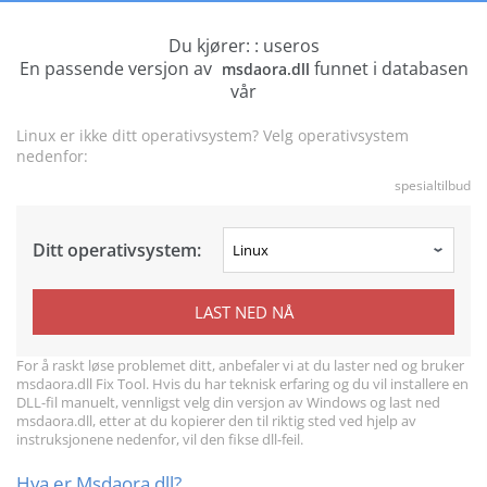
Du kjører: : useros
En passende versjon av
funnet i databasen
msdaora.dll
vår
Linux er ikke ditt operativsystem? Velg operativsystem
nedenfor:
spesialtilbud
Ditt operativsystem:
LAST NED NÅ
For å raskt løse problemet ditt, anbefaler vi at du laster ned og bruker
msdaora.dll Fix Tool. Hvis du har teknisk erfaring og du vil installere en
DLL-fil manuelt, vennligst velg din versjon av Windows og last ned
msdaora.dll, etter at du kopierer den til riktig sted ved hjelp av
instruksjonene nedenfor, vil den fikse dll-feil.
Hva er Msdaora.dll?