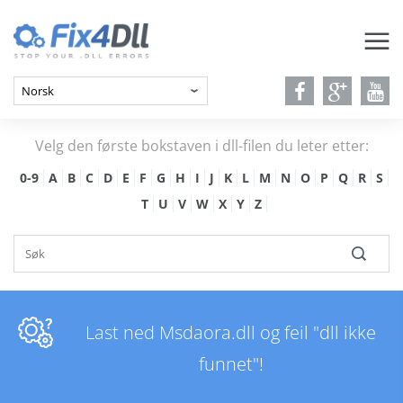
Velg den første bokstaven i dll-filen du leter etter:
0-9
A
B
C
D
E
F
G
H
I
J
K
L
M
N
O
P
Q
R
S
T
U
V
W
X
Y
Z
Last ned Msdaora.dll og feil "dll ikke
funnet"!