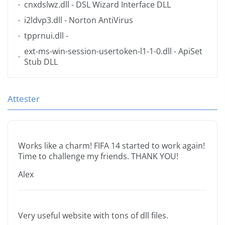
cnxdslwz.dll
- DSL Wizard Interface DLL
i2ldvp3.dll
- Norton AntiVirus
tpprnui.dll
-
ext-ms-win-session-usertoken-l1-1-0.dll
- ApiSet
Stub DLL
Attester
Works like a charm! FIFA 14 started to work again!
Time to challenge my friends. THANK YOU!
Alex
Very useful website with tons of dll files.