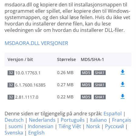
msdaora.dll og kopiere den til installasjonsmappen til
programmet eller spillet, eller kopiere den til Windows-
systemmappen, og den skal løse feilen. Hvis du ikke vet
hvordan du installerer denne filen, kan du lese
veiledningen vår om hvordan du installerer DLL-filer.
MSDAORA.DLL VERSJONER
Versjon / bit
Størrelse
MD5/SHA-1
0.26 MB
10.0.17763.1
32
MD5
SHA1
0.27 MB
6.1.7600.16385
32
MD5
SHA1
0.22 MB
2.81.1117.0
32
MD5
SHA1
Denne siden er tilgjengelig på andre språk:
Español
|
Deutsch
|
Nederlands
|
Português
|
Italiano
|
Français
|
suomi
|
Indonesian
|
Tiếng Việt
|
Norsk
|
Русский
|
Svenska
|
English