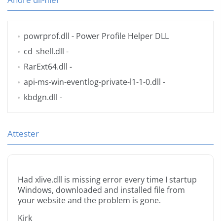
powrprof.dll
- Power Profile Helper DLL
cd_shell.dll
-
RarExt64.dll
-
api-ms-win-eventlog-private-l1-1-0.dll
-
kbdgn.dll
-
Attester
Had xlive.dll is missing error every time I startup
Windows, downloaded and installed file from
your website and the problem is gone.
Kirk