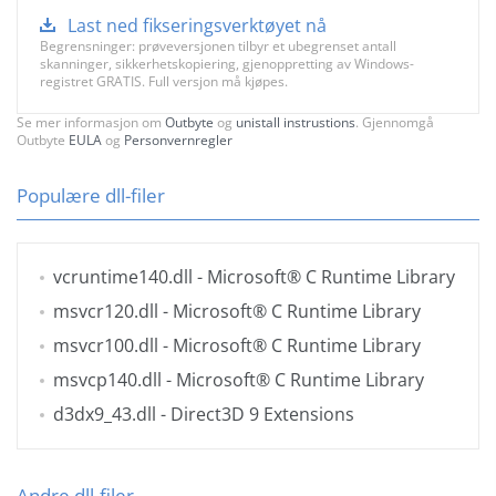
Last ned fikseringsverktøyet nå
Begrensninger: prøveversjonen tilbyr et ubegrenset antall
skanninger, sikkerhetskopiering, gjenoppretting av Windows-
registret GRATIS. Full versjon må kjøpes.
Se mer informasjon om
Outbyte
og
unistall instrustions
. Gjennomgå
Outbyte
EULA
og
Personvernregler
Populære dll-filer
vcruntime140.dll
- Microsoft® C Runtime Library
msvcr120.dll
- Microsoft® C Runtime Library
msvcr100.dll
- Microsoft® C Runtime Library
msvcp140.dll
- Microsoft® C Runtime Library
d3dx9_43.dll
- Direct3D 9 Extensions
Andre dll-filer