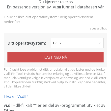
Du kjører: : useros
En passende versjon av
funnet i databasen vår
vi.dll
Linux er ikke ditt operativsystem? Velg operativsystem
nedenfor:
spesialtilbud
Ditt operativsystem:
LAST NED NÅ
For å raskt løse problemet ditt, anbefaler vi at du laster ned og bruker
vi.dll Fix Tool. Hvis du har teknisk erfaring og du vil installere en DLL-fil
manuelt, vennligst velg din versjon av Windows og last ned vi.dll, etter
at du kopierer den til riktig sted ved hjelp av instruksjonene nedenfor,
vil den fikse dll-feil.
Hva er Vi.dll?
vi.dll
- dll-fil kalt
""
er en del av
-programmet utviklet av
Other
.