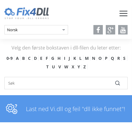
Velg den første bokstaven i dll-filen du leter etter:
0-9
A
B
C
D
E
F
G
H
I
J
K
L
M
N
O
P
Q
R
S
T
U
V
W
X
Y
Z
Last ned Vi.dll og feil "dll ikke funnet"!