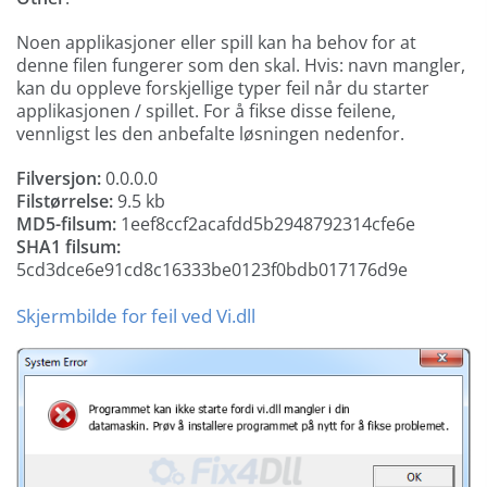
Noen applikasjoner eller spill kan ha behov for at
denne filen fungerer som den skal. Hvis: navn mangler,
kan du oppleve forskjellige typer feil når du starter
applikasjonen / spillet. For å fikse disse feilene,
vennligst les den anbefalte løsningen nedenfor.
Filversjon:
0.0.0.0
Filstørrelse:
9.5 kb
MD5-filsum:
1eef8ccf2acafdd5b2948792314cfe6e
SHA1 filsum:
5cd3dce6e91cd8c16333be0123f0bdb017176d9e
Skjermbilde for feil ved Vi.dll