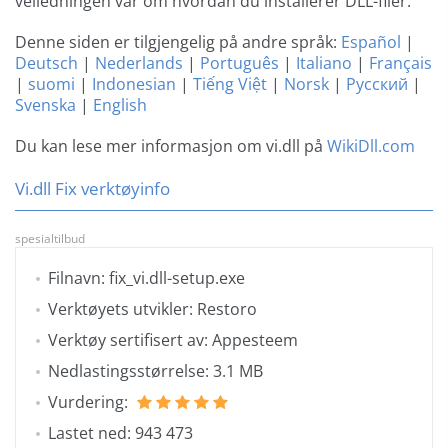
veiledningen vår om hvordan du installerer DLL-filer.
Denne siden er tilgjengelig på andre språk:
Español
|
Deutsch
|
Nederlands
|
Português
|
Italiano
|
Français
|
suomi
|
Indonesian
|
Tiếng Việt
|
Norsk
|
Русский
|
Svenska
|
English
Du kan lese mer informasjon om vi.dll på
WikiDll.com
Vi.dll Fix verktøyinfo
spesialtilbud
Filnavn: fix_vi.dll-setup.exe
Verktøyets utvikler: Restoro
Verktøy sertifisert av: Appesteem
Nedlastingsstørrelse: 3.1 MB
Vurdering:
Lastet ned: 943 473