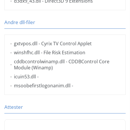
d3dx9_43.dll
- Direct3D 9 Extensions
Andre dll-filer
gxtvpos.dll
- Cyrix TV Control Applet
winshfhc.dll
- File Risk Estimation
cddbcontrolwinamp.dll
- CDDBControl Core
Module (Winamp)
icuin53.dll
-
msoobefirstlogonanim.dll
-
Attester