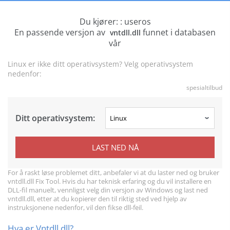
Du kjører: : useros
En passende versjon av
funnet i databasen
vntdll.dll
vår
Linux er ikke ditt operativsystem? Velg operativsystem
nedenfor:
spesialtilbud
Ditt operativsystem:
LAST NED NÅ
For å raskt løse problemet ditt, anbefaler vi at du laster ned og bruker
vntdll.dll Fix Tool. Hvis du har teknisk erfaring og du vil installere en
DLL-fil manuelt, vennligst velg din versjon av Windows og last ned
vntdll.dll, etter at du kopierer den til riktig sted ved hjelp av
instruksjonene nedenfor, vil den fikse dll-feil.
Hva er Vntdll.dll?