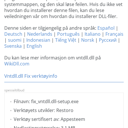
systemmappen, og den skal løse feilen. Hvis du ikke vet
hvordan du installerer denne filen, kan du lese
veiledningen vår om hvordan du installerer DLL-filer.
Denne siden er tilgjengelig på andre språk:
Español
|
Deutsch
|
Nederlands
|
Português
|
Italiano
|
Français
|
suomi
|
Indonesian
|
Tiếng Việt
|
Norsk
|
Русский
|
Svenska
|
English
Du kan lese mer informasjon om vntdll.dll på
WikiDll.com
Vntdll.dll Fix verktøyinfo
spesialtilbud
Filnavn: fix_vntdll.dll-setup.exe
Verktøyets utvikler: Restoro
Verktøy sertifisert av: Appesteem