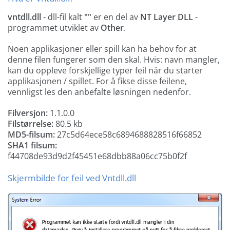
vntdll.dll
- dll-fil kalt
""
er en del av
NT Layer DLL
-
programmet utviklet av
Other
.
Noen applikasjoner eller spill kan ha behov for at
denne filen fungerer som den skal. Hvis: navn mangler,
kan du oppleve forskjellige typer feil når du starter
applikasjonen / spillet. For å fikse disse feilene,
vennligst les den anbefalte løsningen nedenfor.
Filversjon:
1.1.0.0
Filstørrelse:
80.5 kb
MD5-filsum:
27c5d64ece58c6894688828516f66852
SHA1 filsum:
f44708de93d9d2f45451e68dbb88a06cc75b0f2f
Skjermbilde for feil ved Vntdll.dll