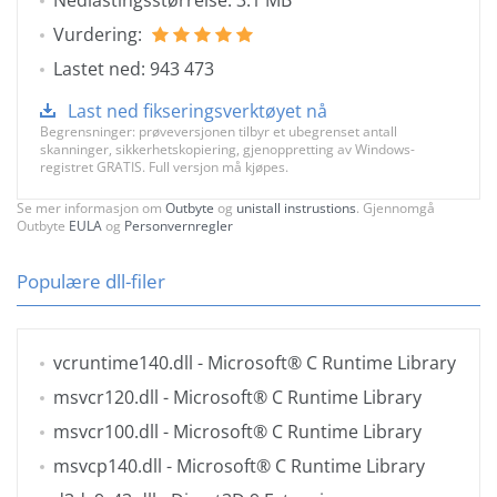
Nedlastingsstørrelse: 3.1 MB
Vurdering:
Lastet ned: 943 473
Last ned fikseringsverktøyet nå
Begrensninger: prøveversjonen tilbyr et ubegrenset antall
skanninger, sikkerhetskopiering, gjenoppretting av Windows-
registret GRATIS. Full versjon må kjøpes.
Se mer informasjon om
Outbyte
og
unistall instrustions
. Gjennomgå
Outbyte
EULA
og
Personvernregler
Populære dll-filer
vcruntime140.dll
- Microsoft® C Runtime Library
msvcr120.dll
- Microsoft® C Runtime Library
msvcr100.dll
- Microsoft® C Runtime Library
msvcp140.dll
- Microsoft® C Runtime Library