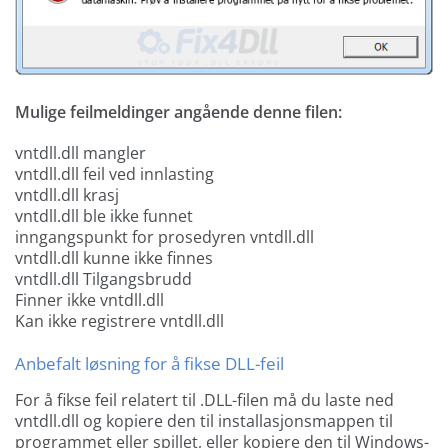
Mulige feilmeldinger angående denne filen:
vntdll.dll mangler
vntdll.dll feil ved innlasting
vntdll.dll krasj
vntdll.dll ble ikke funnet
inngangspunkt for prosedyren vntdll.dll
vntdll.dll kunne ikke finnes
vntdll.dll Tilgangsbrudd
Finner ikke vntdll.dll
Kan ikke registrere vntdll.dll
Anbefalt løsning for å fikse DLL-feil
For å fikse feil relatert til .DLL-filen må du laste ned
vntdll.dll og kopiere den til installasjonsmappen til
programmet eller spillet, eller kopiere den til Windows-