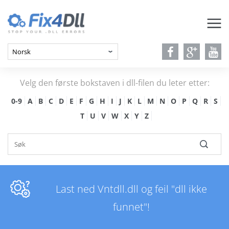
Velg den første bokstaven i dll-filen du leter etter:
0-9
A
B
C
D
E
F
G
H
I
J
K
L
M
N
O
P
Q
R
S
T
U
V
W
X
Y
Z
Last ned Vntdll.dll og feil "dll ikke
funnet"!